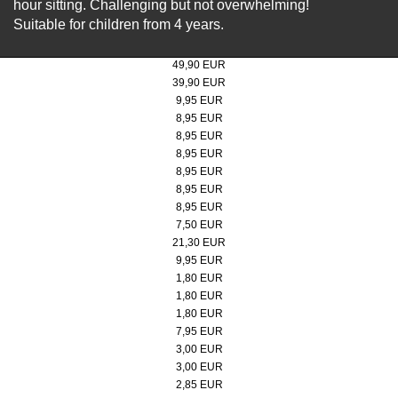
hour sitting. Challenging but not overwhelming!
Suitable for children from 4 years.
Steiff Teddy Bear 30cm
49,90 EUR
Steiff Teddy Bear 21cm
39,90 EUR
Poster Doppelbock sunset
9,95 EUR
Mini jigsaw puzzle, Doppelbock
8,95 EUR
Mini jigsaw puzzle, coking plant
8,95 EUR
Mini jigsaw puzzle, Doppelbock Extraschicht
8,95 EUR
Mini jigsaw puzzle, Doppelbock Extraschicht
8,95 EUR
Mini jigsaw puzzle, factory swimming pool
8,95 EUR
Mini jigsaw puzzle, site plan
8,95 EUR
Rubber duck
7,50 EUR
Golf pitchfork
21,30 EUR
Music box Steigerlied, Zollverein-Edition
9,95 EUR
Button, red on white
1,80 EUR
Button, black
1,80 EUR
Button, red
1,80 EUR
Jacket and handbag holder
7,95 EUR
Fridge magnet & bottle opener, black/white
3,00 EUR
Fridge magnet & bottle opener, black/red
3,00 EUR
Stickpin on card
2,85 EUR
Felt key fob "Zollverein"