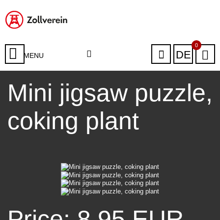
0
DE
MENU
Mini jigsaw puzzle,
coking plant
Price: 8,95 EUR