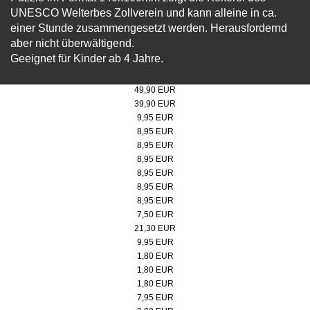
UNESCO Welterbes Zollverein und kann alleine in ca.
einer Stunde zusammengesetzt werden. Herausfordernd
aber nicht überwältigend.
Geeignet für Kinder ab 4 Jahre.
Steiff Teddybär "Bärgmann" 30cm
49,90 EUR
Steiff Teddybär "Bärgmann" 21cm
39,90 EUR
Poster 50x70 cm, Doppelbock Abendrot
9,95 EUR
Micro-Puzzle, Motiv: Doppelbock
8,95 EUR
Micro-Puzzle Motiv: Kokerei
8,95 EUR
Micro-Puzzle, Motiv: Doppelbock Extraschicht
8,95 EUR
Micro-Puzzle, Motiv: Kokerei Extraschicht
8,95 EUR
Micro-Puzzle, Motiv: Werksschwimmbad
8,95 EUR
Micro-Puzzle, Motiv: Lageplan
8,95 EUR
Badeente
7,50 EUR
Pitchgabel
21,30 EUR
Spieluhr Steigerlied, Zollverein-Edition
9,95 EUR
Button, rot/weiß
1,80 EUR
Button, schwarz
1,80 EUR
Button, rot
1,80 EUR
Jacken- und Taschenhalter
7,95 EUR
Kühlschrankmagnet & Kapselheber, Doppelbock schwarz/weiß