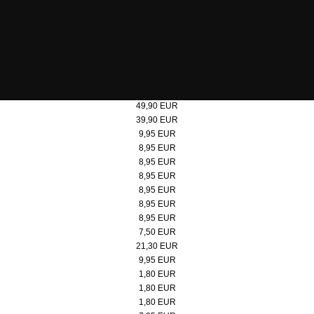
Steiff Teddybär "Bärgmann" 30cm
49,90 EUR
Steiff Teddybär "Bärgmann" 21cm
39,90 EUR
Poster 50x70 cm, Doppelbock Abendrot
9,95 EUR
Micro-Puzzle, Motiv: Doppelbock
8,95 EUR
Micro-Puzzle Motiv: Kokerei
8,95 EUR
Micro-Puzzle, Motiv: Doppelbock Extraschicht
8,95 EUR
Micro-Puzzle, Motiv: Kokerei Extraschicht
8,95 EUR
Micro-Puzzle, Motiv: Werksschwimmbad
8,95 EUR
Micro-Puzzle, Motiv: Lageplan
8,95 EUR
Badeente
7,50 EUR
Pitchgabel
21,30 EUR
Spieluhr Steigerlied, Zollverein-Edition
9,95 EUR
Button, rot/weiß
1,80 EUR
Button, schwarz
1,80 EUR
Button, rot
1,80 EUR
Jacken- und Taschenhalter