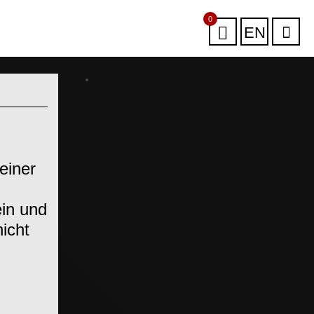
0
EN
einer
in und
icht