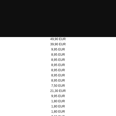
Steiff Teddybär "Bärgmann" 30cm
49,90 EUR
Steiff Teddybär "Bärgmann" 21cm
39,90 EUR
Poster 50x70 cm, Doppelbock Abendrot
9,95 EUR
Micro-Puzzle, Motiv: Doppelbock
8,95 EUR
Micro-Puzzle Motiv: Kokerei
8,95 EUR
Micro-Puzzle, Motiv: Doppelbock Extraschicht
8,95 EUR
Micro-Puzzle, Motiv: Kokerei Extraschicht
8,95 EUR
Micro-Puzzle, Motiv: Werksschwimmbad
8,95 EUR
Micro-Puzzle, Motiv: Lageplan
8,95 EUR
Badeente
7,50 EUR
Pitchgabel
21,30 EUR
Spieluhr Steigerlied, Zollverein-Edition
9,95 EUR
Button, rot/weiß
1,80 EUR
Button, schwarz
1,80 EUR
Button, rot
1,80 EUR
Jacken- und Taschenhalter