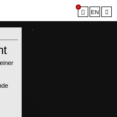
0
EN
ht
einer
nde