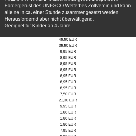
Fördergerüst des UNESCO Welterbes Zollverein und kann
alleine in ca. einer Stunde zusammengesetzt werden.
Herausfordernd aber nicht überwältigend.
Geeignet für Kinder ab 4 Jahre.
Steiff Teddybär "Bärgmann" 30cm
49,90 EUR
Steiff Teddybär "Bärgmann" 21cm
39,90 EUR
Poster 50x70 cm, Doppelbock Abendrot
9,95 EUR
Micro-Puzzle, Motiv: Doppelbock
8,95 EUR
Micro-Puzzle Motiv: Kokerei
8,95 EUR
Micro-Puzzle, Motiv: Doppelbock Extraschicht
8,95 EUR
Micro-Puzzle, Motiv: Kokerei Extraschicht
8,95 EUR
Micro-Puzzle, Motiv: Werksschwimmbad
8,95 EUR
Micro-Puzzle, Motiv: Lageplan
8,95 EUR
Badeente
7,50 EUR
Pitchgabel
21,30 EUR
Spieluhr Steigerlied, Zollverein-Edition
9,95 EUR
Button, rot/weiß
1,80 EUR
Button, schwarz
1,80 EUR
Button, rot
1,80 EUR
Jacken- und Taschenhalter
7,95 EUR
Kühlschrankmagnet & Kapselheber, Doppelbock schwarz/weiß