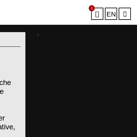
0
EN
sche
te
er
tive,