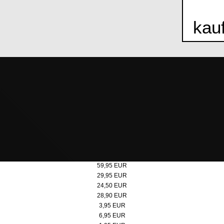
kau
Bildband-Zollverein. UNESCO-Welterbe - Hardcover
59,95 EUR
Bildband-Zollverein. UNESCO-Welterbe - Softcover
29,95 EUR
Metall-Drehkugelschreiber
24,50 EUR
LAMY safari Füllhalter
28,90 EUR
Postkartenset 6er
3,95 EUR
Zechenblume
6,95 EUR
Radiergummi