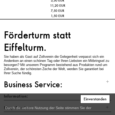
3,50 EUR
Zeichenset
11,20 EUR
knetbares Radiergummi
7,50 EUR
Bleistift (HB)
1,50 EUR
Förderturm statt
Eiffelturm.
Sie haben als Gast auf Zollverein die Gelegenheit verpasst sich ein
Andenken an einen schönen Tag oder Ihren Liebsten ein Mitbringsel zu
besorgen? Mit unserem Programm bestehend aus Produkten rund um
Zollverein, der schönsten Zeche der Welt, werden Sie garantiert bei
Ihrer Suche fündig.
+
Business Service:
+
Information:
Einverstanden
+
Shop Service:
Durch die weitere Nutzung der Seite stimmen Sie der