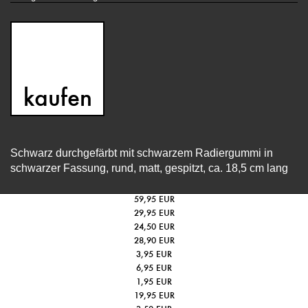
kaufen
Schwarz durchgefärbt mit schwarzem Radiergummi in
schwarzer Fassung, rund, matt, gespitzt, ca. 18,5 cm lang
Bildband-Zollverein. UNESCO-Welterbe - Hardcover
59,95 EUR
Bildband-Zollverein. UNESCO-Welterbe - Softcover
29,95 EUR
Metall-Drehkugelschreiber
24,50 EUR
LAMY safari Füllhalter
28,90 EUR
Postkartenset 6er
3,95 EUR
Zechenblume
6,95 EUR
Radiergummi
1,95 EUR
Skizzenheft
19,95 EUR
Millimeterpapier-Schreibblock