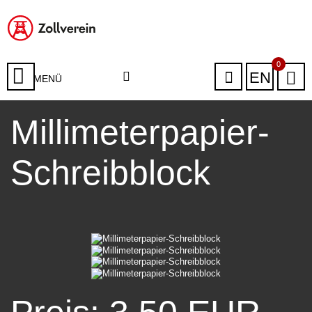
0
EN
MENÜ
Millimeterpapier-
Schreibblock