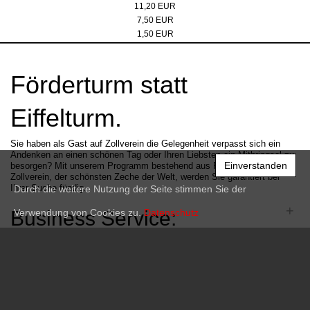
11,20 EUR
knetbares Radiergummi
7,50 EUR
Bleistift (HB)
1,50 EUR
Förderturm statt
Eiffelturm.
Sie haben als Gast auf Zollverein die Gelegenheit verpasst sich ein
Andenken an einen schönen Tag oder Ihren Liebsten ein Mitbringsel zu
Einverstanden
besorgen? Mit unserem Programm bestehend aus Produkten rund um
Zollverein, der schönsten Zeche der Welt, werden Sie garantiert bei
Ihrer Suche fündig.
Durch die weitere Nutzung der Seite stimmen Sie der
+
Business Service:
Verwendung von Cookies zu.
Datenschutz
+
Information:
+
Shop Service: