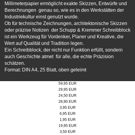
Millimeterpapier ermöglicht exakte Skizzen, Entwürfe und
Berechnungen  genau so, wie es in den Werkstätten der
Industriekultur einst genutzt wurde.
Ob für technische Zeichnungen, architektonische Skizzen
oder präzise Notizen  der Schupp & Kremmer Schreibblock
ist ein Werkzeug für Vordenker, Planer und Kreative, die
Wert auf Qualität und Tradition legen.
Ein Schreibblock, der nicht nur Funktion erfüllt, sondern
auch Geschichte atmet  für alle, die echte Präzision
schätzen.
Format: DIN A4, 25 Blatt, oben geleimt
Bildband-Zollverein. UNESCO-Welterbe - Hardcover
59,95 EUR
Bildband-Zollverein. UNESCO-Welterbe - Softcover
29,95 EUR
Metall-Drehkugelschreiber
24,50 EUR
LAMY safari Füllhalter
28,90 EUR
Postkartenset 6er
3,95 EUR
Zechenblume
6,95 EUR
Radiergummi
1,95 EUR
Skizzenheft
19,95 EUR
Millimeterpapier-Schreibblock
3,50 EUR
Zeichenset