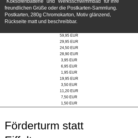
"Koksofenbatterie" und "Werksschwimmbad" für Ihre
freundlichen Grüße oder die Postkarten-Sammlung.
Postkarten, 280g Chromokarton, Motiv glänzend,
Rückseite matt und beschreibbar.
Bildband-Zollverein. UNESCO-Welterbe - Hardcover
59,95 EUR
Bildband-Zollverein. UNESCO-Welterbe - Softcover
29,95 EUR
Metall-Drehkugelschreiber
24,50 EUR
LAMY safari Füllhalter
28,90 EUR
Postkartenset 6er
3,95 EUR
Zechenblume
6,95 EUR
Radiergummi
1,95 EUR
Skizzenheft
19,95 EUR
Millimeterpapier-Schreibblock
3,50 EUR
Zeichenset
11,20 EUR
knetbares Radiergummi
7,50 EUR
Bleistift (HB)
1,50 EUR
Förderturm statt