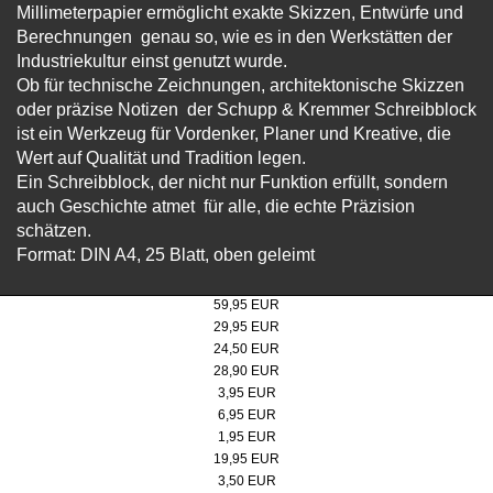
Millimeterpapier ermöglicht exakte Skizzen, Entwürfe und
Berechnungen  genau so, wie es in den Werkstätten der
Industriekultur einst genutzt wurde.
Ob für technische Zeichnungen, architektonische Skizzen
oder präzise Notizen  der Schupp & Kremmer Schreibblock
ist ein Werkzeug für Vordenker, Planer und Kreative, die
Wert auf Qualität und Tradition legen.
Ein Schreibblock, der nicht nur Funktion erfüllt, sondern
auch Geschichte atmet  für alle, die echte Präzision
schätzen.
Format: DIN A4, 25 Blatt, oben geleimt
Bildband-Zollverein. UNESCO-Welterbe - Hardcover
59,95 EUR
Bildband-Zollverein. UNESCO-Welterbe - Softcover
29,95 EUR
Metall-Drehkugelschreiber
24,50 EUR
LAMY safari Füllhalter
28,90 EUR
Postkartenset 6er
3,95 EUR
Zechenblume
6,95 EUR
Radiergummi
1,95 EUR
Skizzenheft
19,95 EUR
Millimeterpapier-Schreibblock
3,50 EUR
Zeichenset