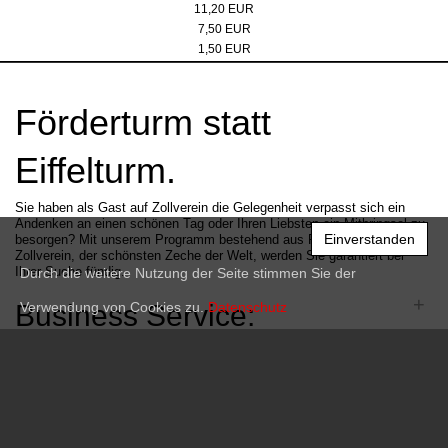
11,20 EUR
knetbares Radiergummi
7,50 EUR
Bleistift (HB)
1,50 EUR
Förderturm statt
Eiffelturm.
Sie haben als Gast auf Zollverein die Gelegenheit verpasst sich ein
Andenken an einen schönen Tag oder Ihren Liebsten ein Mitbringsel zu
Einverstanden
besorgen? Mit unserem Programm bestehend aus Produkten rund um
Zollverein, der schönsten Zeche der Welt, werden Sie garantiert bei
Ihrer Suche fündig.
Durch die weitere Nutzung der Seite stimmen Sie der
+
Business Service:
Verwendung von Cookies zu.
Datenschutz
+
Information:
+
Shop Service: