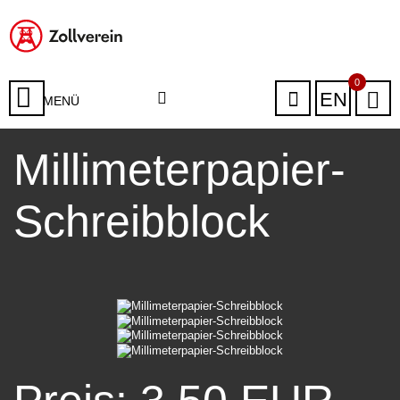
0
EN
MENÜ
Millimeterpapier-
Schreibblock