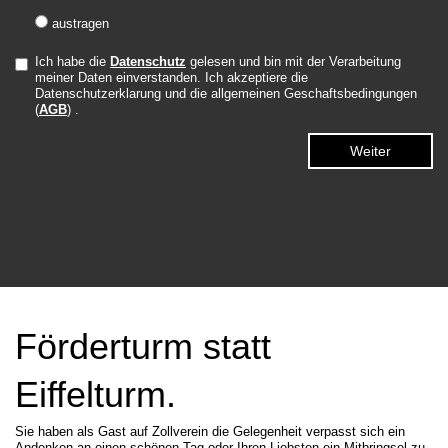
austragen
Ich habe die
Datenschutz
gelesen und bin mit der Verarbeitung
meiner Daten einverstanden. Ich akzeptiere die
Datenschutzerklarung und die allgemeinen Geschaftsbedingungen
(
AGB
) .
Förderturm statt
Eiffelturm.
Sie haben als Gast auf Zollverein die Gelegenheit verpasst sich ein
Andenken an einen schönen Tag oder Ihren Liebsten ein Mitbringsel zu