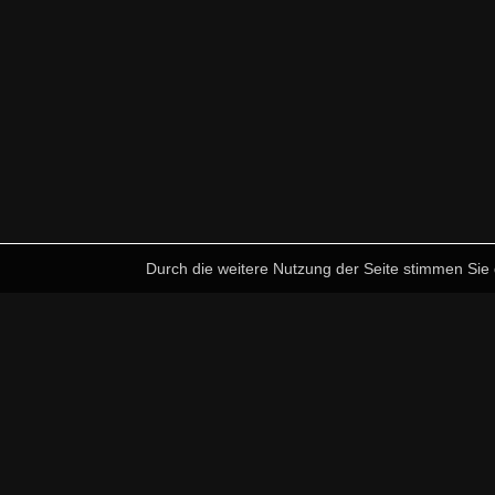
Durch die weitere Nutzung der Seite stimmen Si
n &
Schön zu
hen
Kulinarisch
eiben
haben
Information:
N