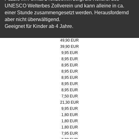
UNESCO Welterbes Zollverein und kann alleine in ca.
einer Stunde zusammengesetzt werden. Herausfordernd
aber nicht überwältigend.
Geeignet für Kinder ab 4 Jahre.
Steiff Teddybär "Bärgmann" 30cm
49,90 EUR
Steiff Teddybär "Bärgmann" 21cm
39,90 EUR
Poster 50x70 cm, Doppelbock Abendrot
9,95 EUR
Micro-Puzzle, Motiv: Doppelbock
8,95 EUR
Micro-Puzzle Motiv: Kokerei
8,95 EUR
Micro-Puzzle, Motiv: Doppelbock Extraschicht
8,95 EUR
Micro-Puzzle, Motiv: Kokerei Extraschicht
8,95 EUR
Micro-Puzzle, Motiv: Werksschwimmbad
8,95 EUR
Micro-Puzzle, Motiv: Lageplan
8,95 EUR
Badeente
7,50 EUR
Pitchgabel
21,30 EUR
Spieluhr Steigerlied, Zollverein-Edition
9,95 EUR
Button, rot/weiß
1,80 EUR
Button, schwarz
1,80 EUR
Button, rot
1,80 EUR
Jacken- und Taschenhalter
7,95 EUR
Kühlschrankmagnet & Kapselheber, Doppelbock schwarz/weiß