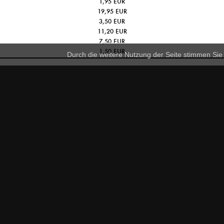
1,95 EUR
Skizzenheft
19,95 EUR
Millimeterpapier-Schreibblock
3,50 EUR
Zeichenset
11,20 EUR
knetbares Radiergummi
7,50 EUR
Bleistift (HB)
1,50 EUR
Durch die weitere Nutzung der Seite stimmen Si
Information:
N
Z
Impressum
R
Lieferung & Versand
i
A
Datenschutz
ch
d
E
AGB
K
Widerrufsbelehrung
Widerrufsformular
Shop Service:
Kontakt