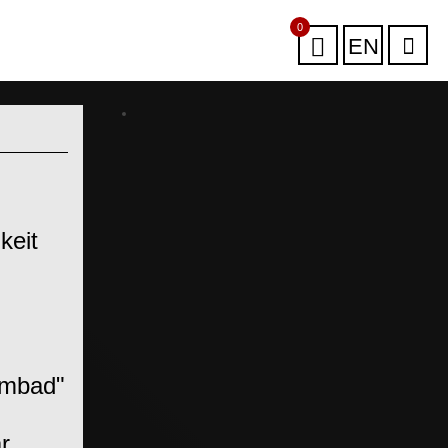
0
EN
keit
,
mmbad"
r.