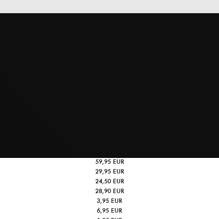
Bildband-Zollverein. UNESCO-Welterbe - Hardcover
59,95 EUR
Bildband-Zollverein. UNESCO-Welterbe - Softcover
29,95 EUR
Metall-Drehkugelschreiber
24,50 EUR
LAMY safari Füllhalter
28,90 EUR
Postkartenset 6er
3,95 EUR
Zechenblume
6,95 EUR
Radiergummi