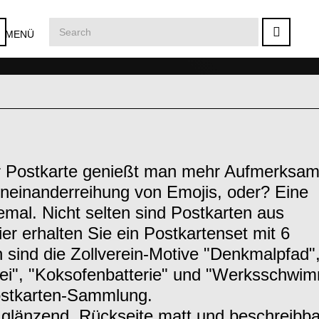
MENÜ
er Postkarte genießt man mehr Aufmerksam
Aneinanderreihung von Emojis, oder? Eine
mal. Nicht selten sind Postkarten aus
r erhalten Sie ein Postkartenset mit 6
n sind die Zollverein-Motive "Denkmalpfad"
ei", "Koksofenbatterie" und "Werksschwi
Postkarten-Sammlung.
glänzend, Rückseite matt und beschreibba