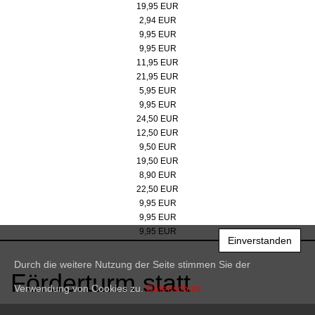
19,95 EUR
Lunchbox Motiv: Fritz
2,94 EUR
Grubenzucker
9,95 EUR
Grubensalz
9,95 EUR
Grubensalz geschenkverpackt
11,95 EUR
Gubensalz & -zucker Set
21,95 EUR
RuhrGoldSenf
5,95 EUR
Zollverein Trinkflasche aus Glas, 500 ml
9,95 EUR
2er Set Zollverein Gläser
24,50 EUR
Glas in Geschenkkartonage
12,50 EUR
Edelstahlbecher mit Karabinerhaken
9,50 EUR
Emaillebecher
19,50 EUR
Kaffeebecher
8,90 EUR
Edelstahl Untersetzer
22,50 EUR
Frühstücksbrettchen Skyline
9,95 EUR
Frühstücksbrettchen Helme
9,95 EUR
Frühstücksbrettchen Doppelbock
9,95 EUR
Einverstanden
Durch die weitere Nutzung der Seite stimmen Sie der
Förderturm statt
Verwendung von Cookies zu.
Datenschutz