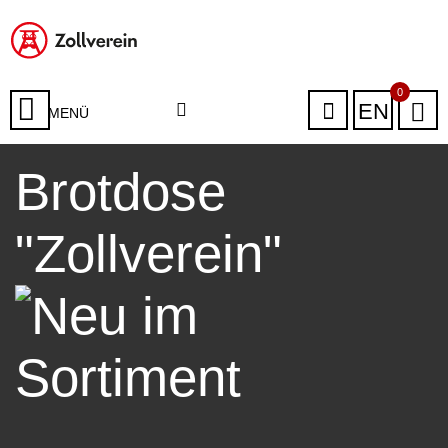
0
EN
MENÜ
Brotdose
"Zollverein"