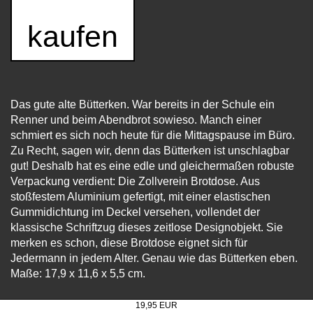
kaufen
Das gute alte Bütterken. War bereits in der Schule ein
Renner und beim Abendbrot sowieso. Manch einer
schmiert es sich noch heute für die Mittagspause im Büro.
Zu Recht, sagen wir, denn das Bütterken ist unschlagbar
gut! Deshalb hat es eine edle und gleichermaßen robuste
Verpackung verdient: Die Zollverein Brotdose. Aus
stoßfestem Aluminium gefertigt, mit einer elastischen
Gummidichtung im Deckel versehen, vollendet der
klassische Schriftzug dieses zeitlose Designobjekt. Sie
merken es schon, diese Brotdose eignet sich für
Jedermann in jedem Alter. Genau wie das Bütterken eben.
Maße: 17,9 x 11,6 x 5,5 cm.
Brotdose "Zollverein"
19,95 EUR
Brotdose Zollverein-Skyline