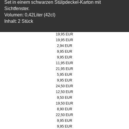
Set in einem schwarzen Stülpdeckel-Karton mit
Sichtfenster.
Volumen: 0,42Liter (42cl)
Inhalt: 2 Stück
Brotdose "Zollverein"
19,95 EUR
Brotdose Zollverein-Skyline
19,95 EUR
Lunchbox Motiv: Fritz
2,94 EUR
Grubenzucker
9,95 EUR
Grubensalz
9,95 EUR
Grubensalz geschenkverpackt
11,95 EUR
Gubensalz & -zucker Set
21,95 EUR
RuhrGoldSenf
5,95 EUR
Zollverein Trinkflasche aus Glas, 500 ml
9,95 EUR
2er Set Zollverein Gläser
24,50 EUR
Glas in Geschenkkartonage
12,50 EUR
Edelstahlbecher mit Karabinerhaken
9,50 EUR
Emaillebecher
19,50 EUR
Kaffeebecher
8,90 EUR
Edelstahl Untersetzer
22,50 EUR
Frühstücksbrettchen Skyline
9,95 EUR
Frühstücksbrettchen Helme
9,95 EUR
Frühstücksbrettchen Doppelbock