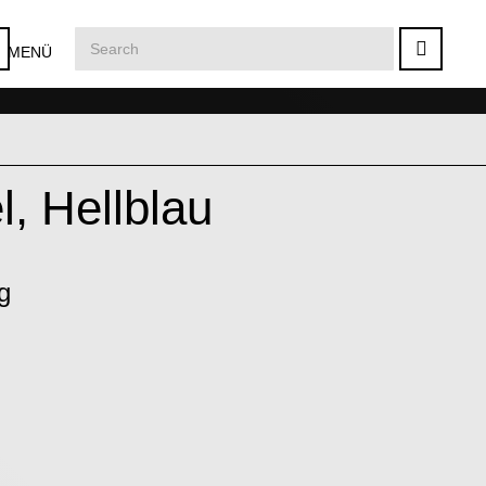
MENÜ
, Hellblau
g