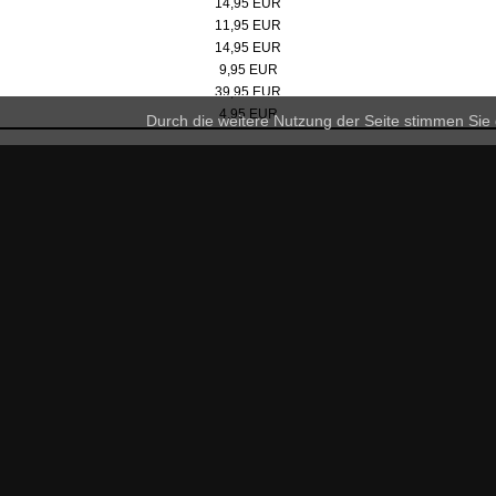
14,95 EUR
Fleeceschal
11,95 EUR
Kappe
14,95 EUR
Unisex-Cap in Karbon-schwarz
9,95 EUR
Schal, schwarz
39,95 EUR
Fleecehandschuhe
4,95 EUR
Durch die weitere Nutzung der Seite stimmen Si
Information:
N
Z
Impressum
R
Lieferung & Versand
i
A
Datenschutz
ch
d
E
AGB
K
Widerrufsbelehrung
Widerrufsformular
Shop Service:
Kontakt