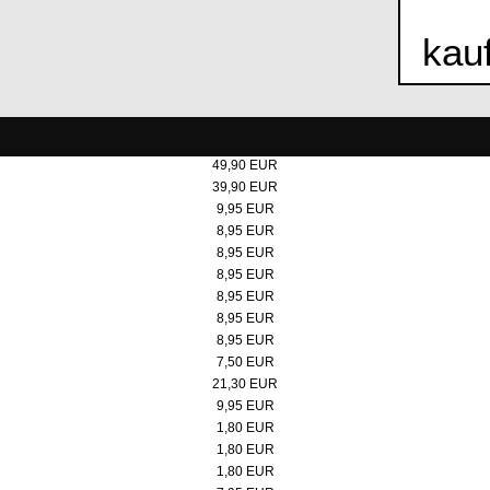
kau
Steiff Teddybär "Bärgmann" 30cm
49,90 EUR
Steiff Teddybär "Bärgmann" 21cm
39,90 EUR
Poster 50x70 cm, Doppelbock Abendrot
9,95 EUR
Micro-Puzzle, Motiv: Doppelbock
8,95 EUR
Micro-Puzzle Motiv: Kokerei
8,95 EUR
Micro-Puzzle, Motiv: Doppelbock Extraschicht
8,95 EUR
Micro-Puzzle, Motiv: Kokerei Extraschicht
8,95 EUR
Micro-Puzzle, Motiv: Werksschwimmbad
8,95 EUR
Micro-Puzzle, Motiv: Lageplan
8,95 EUR
Badeente
7,50 EUR
Pitchgabel
21,30 EUR
Spieluhr Steigerlied, Zollverein-Edition
9,95 EUR
Button, rot/weiß
1,80 EUR
Button, schwarz
1,80 EUR
Button, rot
1,80 EUR
Jacken- und Taschenhalter