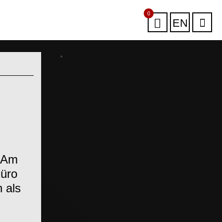
0
EN
. Am
Büro
 als