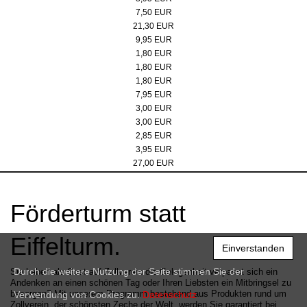
Badeente
7,50 EUR
Pitchgabel
21,30 EUR
Spieluhr Steigerlied, Zollverein-Edition
9,95 EUR
Button, rot/weiß
1,80 EUR
Button, schwarz
1,80 EUR
Button, rot
1,80 EUR
Jacken- und Taschenhalter
7,95 EUR
Kühlschrankmagnet & Kapselheber, Doppelbock schwarz/weiß
3,00 EUR
Kühlschrankmagnet & Kapselheber, Doppelbock schwarz/rot
3,00 EUR
Stickpin auf Karte
2,85 EUR
Filz-Schlüsselanhänger "Zollverein"
3,95 EUR
Schlüsselanhänger "Snap"
27,00 EUR
Förderturm statt
Eiffelturm.
Einverstanden
Durch die weitere Nutzung der Seite stimmen Sie der
Sie haben als Gast auf Zollverein die Gelegenheit verpasst sich ein
Andenken an einen schönen Tag oder Ihren Liebsten ein Mitbringsel zu
besorgen? Mit unserem Programm bestehend aus Produkten rund um
Verwendung von Cookies zu.
Datenschutz
Zollverein, der schönsten Zeche der Welt, werden Sie garantiert bei