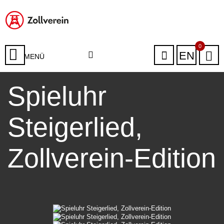
0
EN
MENÜ
Spieluhr
Steigerlied,
Zollverein-Edition