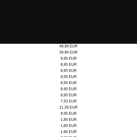
Steiff Teddybär "Bärgmann" 30cm
49,90 EUR
Steiff Teddybär "Bärgmann" 21cm
39,90 EUR
Poster 50x70 cm, Doppelbock Abendrot
9,95 EUR
Micro-Puzzle, Motiv: Doppelbock
8,95 EUR
Micro-Puzzle Motiv: Kokerei
8,95 EUR
Micro-Puzzle, Motiv: Doppelbock Extraschicht
8,95 EUR
Micro-Puzzle, Motiv: Kokerei Extraschicht
8,95 EUR
Micro-Puzzle, Motiv: Werksschwimmbad
8,95 EUR
Micro-Puzzle, Motiv: Lageplan
8,95 EUR
Badeente
7,50 EUR
Pitchgabel
21,30 EUR
Spieluhr Steigerlied, Zollverein-Edition
9,95 EUR
Button, rot/weiß
1,80 EUR
Button, schwarz
1,80 EUR
Button, rot
1,80 EUR
Jacken- und Taschenhalter