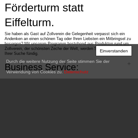
Förderturm statt
Eiffelturm.
Sie haben als Gast auf Zollverein die Gelegenheit verpasst sich ein
Andenken an einen schönen Tag oder Ihren Liebsten ein Mitbringsel zu
besorgen? Mit unserem Programm bestehend aus Produkten rund um
Zollverein, der schönsten Zeche der Welt, werden Sie garantiert bei
Einverstanden
Ihrer Suche fündig.
Durch die weitere Nutzung der Seite stimmen Sie der
+
Business Service:
Verwendung von Cookies zu.
Datenschutz
+
Information:
+
Shop Service:
+
Newsletter:
© 2026 DWD GmbH
. All Rights Reserved.