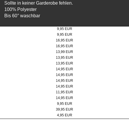
Sollte in keiner Garderobe fehlen.
100% Polyester
Bis 60° waschbar
Multifunktionstuch "Doppelbock"
9,95 EUR
Multifunktionstuch "Weltkulturerbe"
9,95 EUR
Unisex Poloshirt
16,95 EUR
Damen T-Shirt "Kumpel"
16,95 EUR
Kinder T-Shirt Kumpel, Hellblau
13,99 EUR
Kinder T-Shirt Kumpel, Gelb
13,95 EUR
Kinder T-Shirt Kumpel, Orange
13,95 EUR
Damen T-Shirt Koordinaten
14,95 EUR
Herren T-Shirt Koordinaten
14,95 EUR
Damen T-Shirt Doppelbock
14,95 EUR
Unisex T-Shirt Doppelbock
14,95 EUR
Fleeceschal
11,95 EUR
Kappe
14,95 EUR
Unisex-Cap in Karbon-schwarz
9,95 EUR
Schal, schwarz
39,95 EUR
Fleecehandschuhe
4,95 EUR