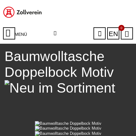
0
EN
MENÜ
Baumwolltasche
Doppelbock Motiv