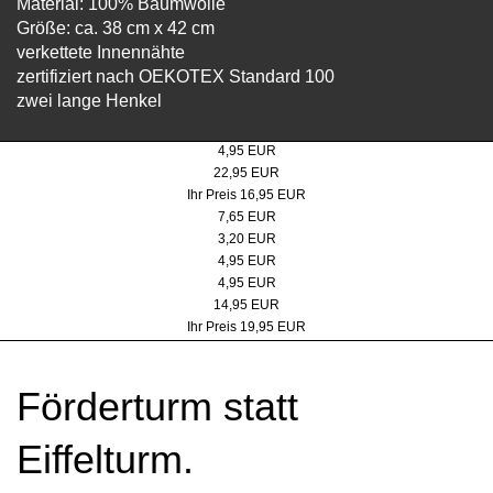
Material: 100% Baumwolle
Größe: ca. 38 cm x 42 cm
verkettete Innennähte
zertifiziert nach OEKOTEX Standard 100
zwei lange Henkel
Baumwolltasche Schupp&Kremmer
4,95 EUR
XXL Tasche
Münzgeldbörse
22,95 EUR
VKP 19,95 EUR
Ihr Preis 16,95 EUR
Baumwollrucksack Doppelbock
7,65 EUR
Baumwolltasche Doppelbock Motiv
3,20 EUR
Baumwolltasche Doppelbock
4,95 EUR
Einkaufstasche mit Beutel
4,95 EUR
Rucksack mit Trinkbeutel
Shoulderbag "Koordinaten"
14,95 EUR
VKP 22,50 EUR
Ihr Preis 19,95 EUR
Förderturm statt
Eiffelturm.