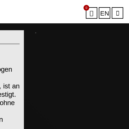
0
EN
ögen
 ist an
stigt.
 ohne
n